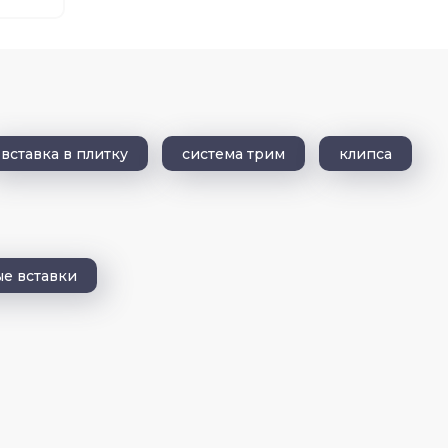
вставка в плитку
система трим
клипса
е вставки