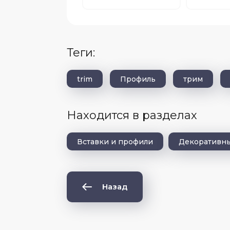
теги:
trim
Профиль
трим
Находится в разделах
Вставки и профили
Декоративны
Назад