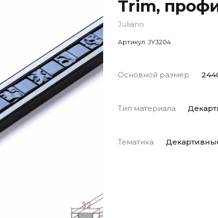
Trim, проф
Juliano
Артикул:
JY3204
Основной размер
244
Тип материала
Декарт
Тематика
Декартивные