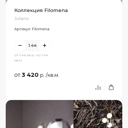
Коллекция Filomena
Juliano
Артикул:
Filomena
от 1.44 кв.м. по 1.44
кв.м.
от
3 420
р.
/кв.м.