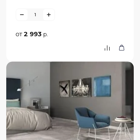
от
2 993
р.