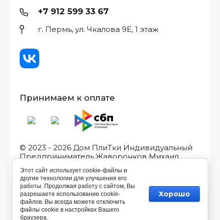
+7 912 599 33 67
г. Пермь, ул. Чкалова 9Е, 1 этаж
Принимаем к оплате
© 2023 - 2026 Дом ПлиТки Индивидуальный
Предприниматель Жаворонков Михаил
Игоревич, ИНН/ОГРН
Этот сайт использует cookie-файлы и
590507582533/323595800038011
другие технологии для улучшения его
работы. Продолжая работу с сайтом, Вы
Хорошо
разрешаете использование cookie-
файлов. Вы всегда можете отключить
файлы cookie в настройках Вашего
браузера.