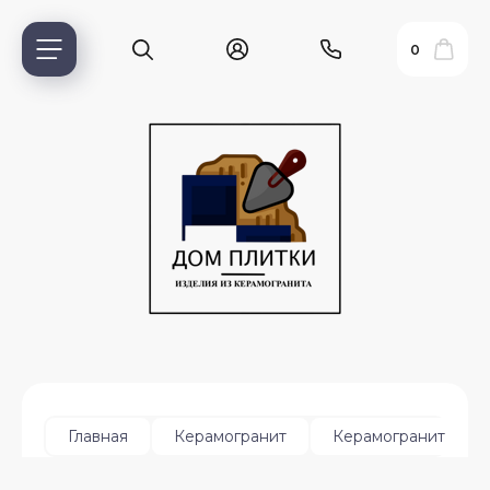
0
ь?
Главная
Керамогранит
Керамогранит для 
ия