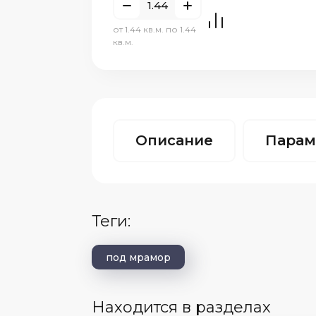
от 1.44 кв.м. по 1.44
кв.м.
Описание
Парам
теги:
под мрамор
Находится в разделах