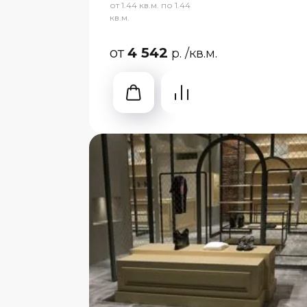
от 1.44 кв.м. по 1.44
кв.м.
от
4 542
р.
/кв.м.