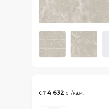
от
4 632
р.
/кв.м.