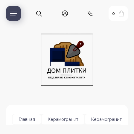
0
ь?
Главная
Керамогранит
Керамогранит на с
ия