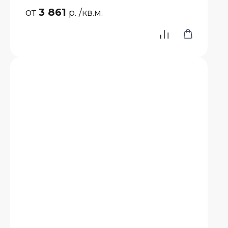
от
3 861
р.
/кв.м.