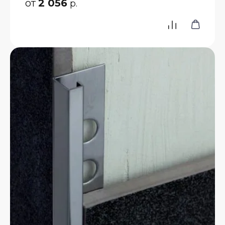
от
2 056
р.