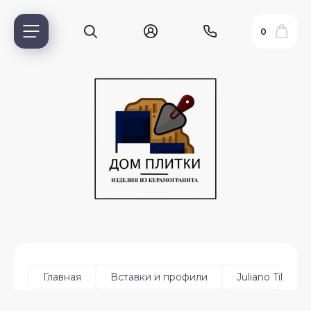
0
ь?
Главная
Вставки и профили
Juliano Tile Tri
ия