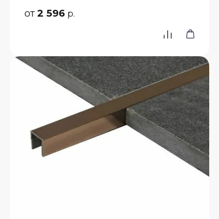
от
2 596
р.