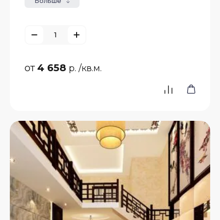
Больше
от
4 658
р.
/кв.м.