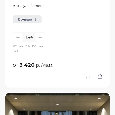
Артикул:
Filomena
Больше
от 1.44 кв.м. по 1.44
кв.м.
от
3 420
р.
/кв.м.