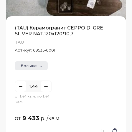
(TAU) Керамогранит CEPPO DI GRE
SILVER NAT.120x120*10,7
TAU
Артикул:
09535-0001
Больше
от 1.44 кв.м. по 1.44
кв.м.
от
9 433
р.
/кв.м.