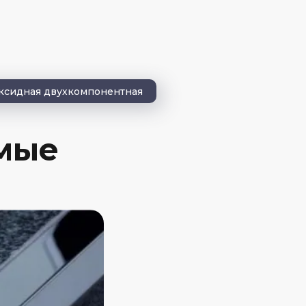
оксидная двухкомпонентная
мые