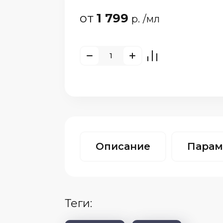
от
1 799
р.
/мл
Описание
Парам
теги: