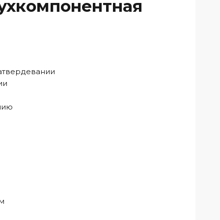
вухкомпонентная
затвердевании
ии
нию
ам