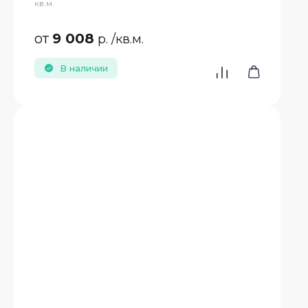
кв.м.
от
9 008
р.
/кв.м.
В наличии