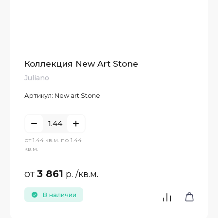
Коллекция New Art Stone
Juliano
Артикул:
New art Stone
от 1.44 кв.м. по 1.44
кв.м.
от
3 861
р.
/кв.м.
В наличии