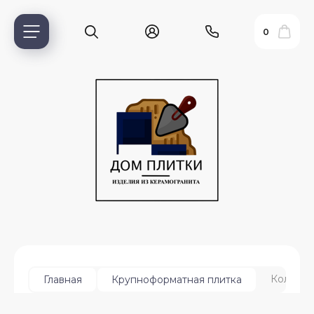
0
ь?
Коллекц
Главная
Крупноформатная плитка
ия