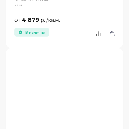
кв.м.
от
4 879
р.
/кв.м.
В наличии