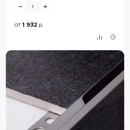
от
1 932
р.