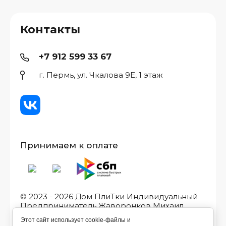
Контакты
+7 912 599 33 67
г. Пермь, ул. Чкалова 9Е, 1 этаж
Принимаем к оплате
© 2023 - 2026 Дом ПлиТки Индивидуальный
Предприниматель Жаворонков Михаил
Игоревич, ИНН/ОГРН
Этот сайт использует cookie-файлы и
590507582533/323595800038011