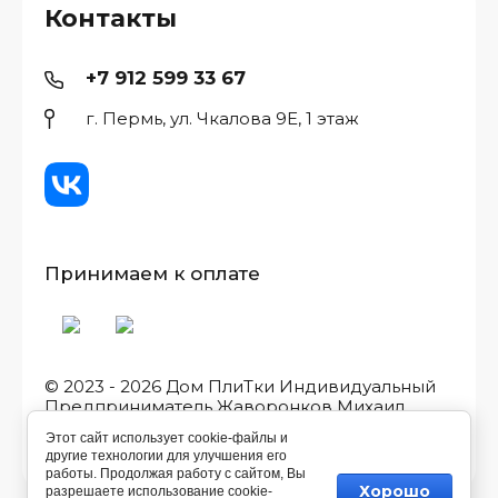
Контакты
+7 912 599 33 67
г. Пермь, ул. Чкалова 9Е, 1 этаж
Принимаем к оплате
© 2023 - 2026 Дом ПлиТки Индивидуальный
Предприниматель Жаворонков Михаил
Игоревич, ИНН/ОГРН
Этот сайт использует cookie-файлы и
590507582533/323595800038011
другие технологии для улучшения его
работы. Продолжая работу с сайтом, Вы
Хорошо
разрешаете использование cookie-