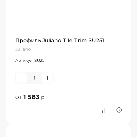
Профиль Juliano Tile Trim SU251
Juliano
Артикул:
SU251
от
1 583
р.