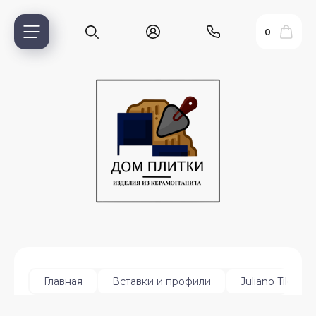
0
ь?
Главная
Вставки и профили
Juliano Tile Tri
ия