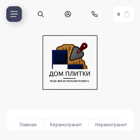
0
ь?
Главная
Керамогранит
Керамогранит для 
ия