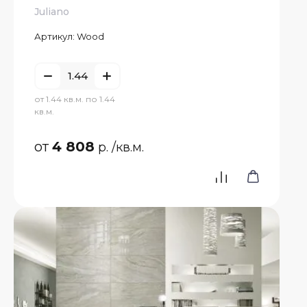
Juliano
Артикул:
Wood
от 1.44 кв.м. по 1.44
кв.м.
от
4 808
р.
/кв.м.