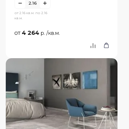
от 2.16 кв.м. по 2.16
кв.м.
от
4 264
р.
/кв.м.