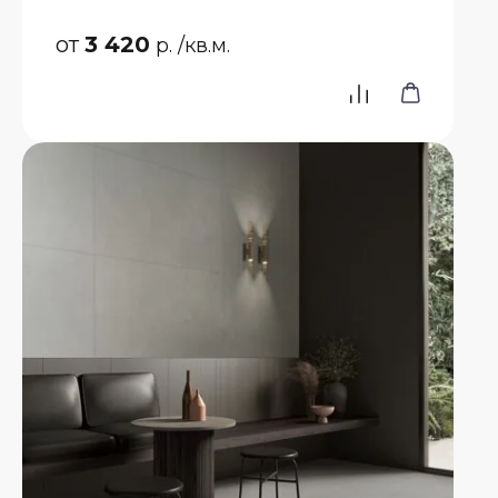
от
3 420
р.
/кв.м.