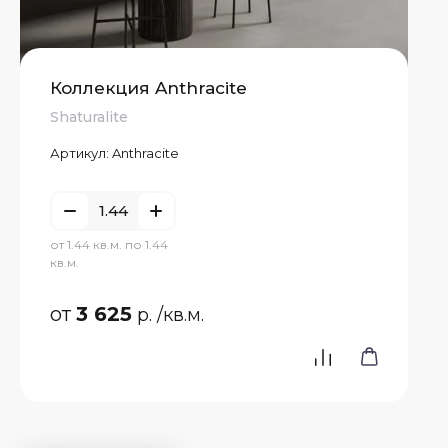
Коллекция Anthracite
Shaturalite
Артикул:
Anthracite
от 1.44 кв.м. по 1.44
кв.м.
от
3 625
р.
/кв.м.